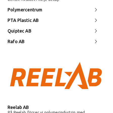
Polymercentrum
PTA Plastic AB
Quiptec AB
Rafo AB
Reelab AB
På Reelab förser vi polymerindustrin med