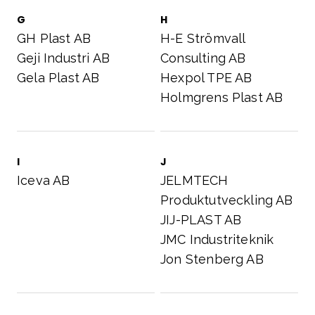
G
H
GH Plast AB
H-E Strömvall
Geji Industri AB
Consulting AB
Gela Plast AB
Hexpol TPE AB
Holmgrens Plast AB
I
J
Iceva AB
JELMTECH
Produktutveckling AB
JIJ-PLAST AB
JMC Industriteknik
Jon Stenberg AB