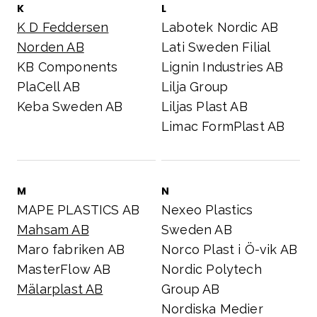
K
L
K D Feddersen
Labotek Nordic AB
Norden AB
Lati Sweden Filial
KB Components
Lignin Industries AB
PlaCell AB
Lilja Group
Keba Sweden AB
Liljas Plast AB
Limac FormPlast AB
M
N
MAPE PLASTICS AB
Nexeo Plastics
Mahsam AB
Sweden AB
Maro fabriken AB
Norco Plast i Ö-vik AB
MasterFlow AB
Nordic Polytech
Mälarplast AB
Group AB
Nordiska Medier