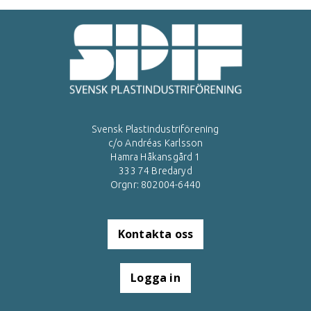
Svensk Plastindustriförening
c/o Andréas Karlsson
Hamra Håkansgård 1
333 74 Bredaryd
Orgnr: 802004-6440
Kontakta oss
Logga in