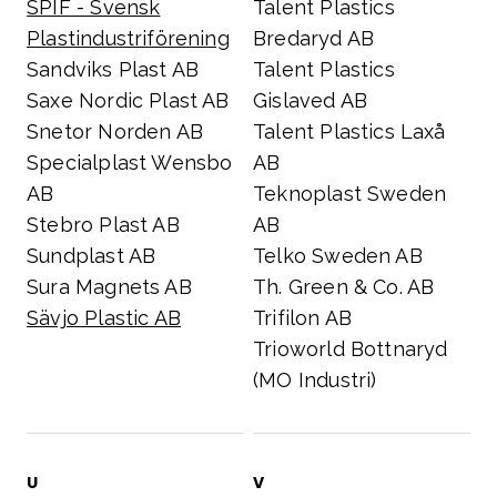
SPIF - Svensk
Talent Plastics
Plastindustriförening
Bredaryd AB
Sandviks Plast AB
Talent Plastics
Saxe Nordic Plast AB
Gislaved AB
Snetor Norden AB
Talent Plastics Laxå
Specialplast Wensbo
AB
AB
Teknoplast Sweden
Stebro Plast AB
AB
Sundplast AB
Telko Sweden AB
Sura Magnets AB
Th. Green & Co. AB
Sävjo Plastic AB
Trifilon AB
Trioworld Bottnaryd
(MO Industri)
U
V