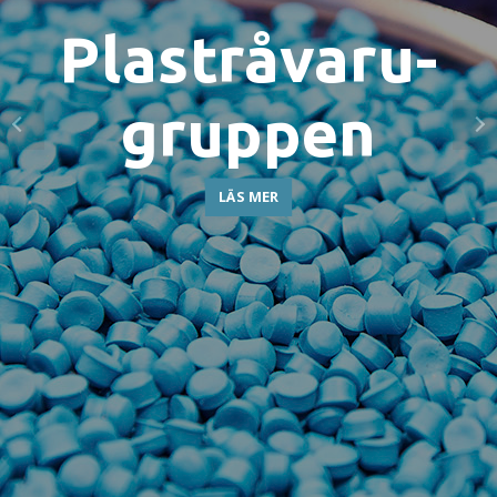
Plastmaskin­
Plastråvaru­
gruppen
gruppen
LÄS MER
LÄS MER