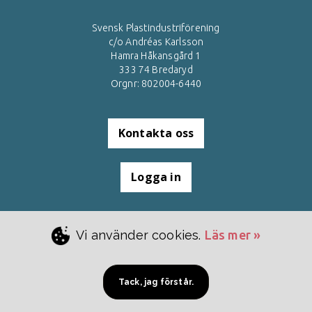
Svensk Plastindustriförening
c/o Andréas Karlsson
Hamra Håkansgård 1
333 74 Bredaryd
Orgnr: 802004-6440
Kontakta oss
Logga in
Vi använder cookies.
Läs mer »
Alla nyheter
Cookies & GDPR
,
Arkiv
Tack, jag förstår.