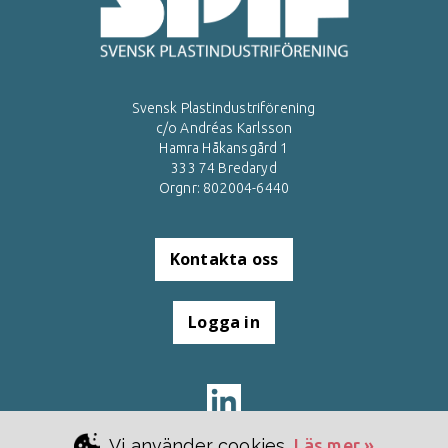
Svensk Plastindustriförening
c/o Andréas Karlsson
Hamra Håkansgård 1
333 74 Bredaryd
Orgnr: 802004-6440
Kontakta oss
Logga in
Vi använder cookies.
Läs mer »